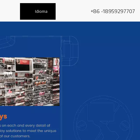
+86 -18959297707
Idioma