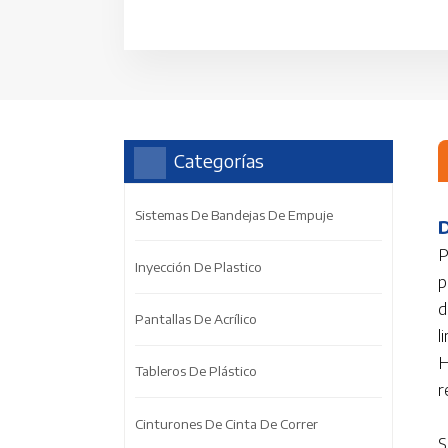
Categorías
Sistemas De Bandejas De Empuje
P
Inyección De Plastico
p
d
Pantallas De Acrílico
l
H
Tableros De Plástico
r
Cinturones De Cinta De Correr
S