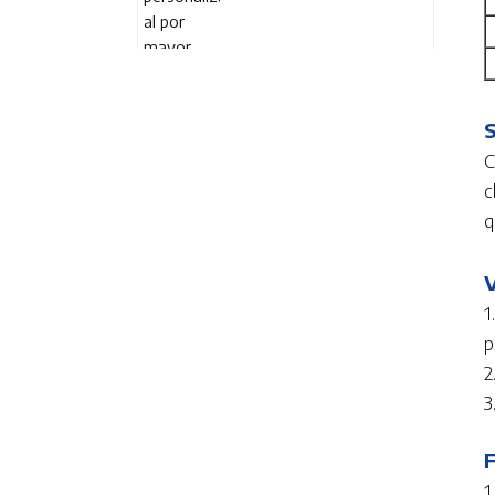
Palets Industriales de
S
Servicio Pesado para
Logística
C
c
q
Empujador de estante
V
de exhibición de acrílico
personalizado y
1
soluciones minoristas
p
2
3
Bandeja empujadora de
1