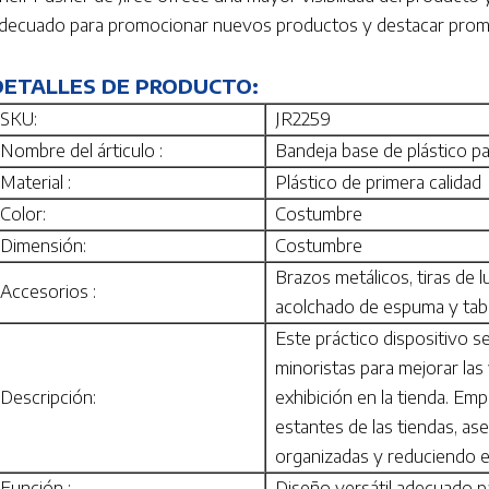
decuado para promocionar nuevos productos y destacar prom
DETALLES DE PRODUCTO:
SKU:
JR2259
Nombre del árticulo :
Bandeja base de plástico p
Material :
Plástico de primera calidad
Color:
Costumbre
Dimensión:
Costumbre
Brazos metálicos, tiras de 
Accesorios :
acolchado de espuma y tab
Este práctico dispositivo s
minoristas para mejorar las
Descripción:
exhibición en la tienda. Em
estantes de las tiendas, a
organizadas y reduciendo e
Función :
Diseño versátil adecuado p