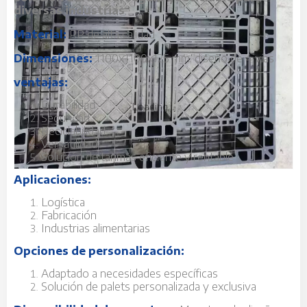
diversas industrias
Material:
PP de alta calidad
Dimensiones:
1100x1100x125 mm, diseño de 4 vías
ventajas:
Durabilidad
Loading...
Seguridad
Reciclabilidad
Versatilidad
Solución de tarimas eficiente y rentable
Aplicaciones:
Logística
Fabricación
Industrias alimentarias
Opciones de personalización:
Adaptado a necesidades específicas
Solución de palets personalizada y exclusiva