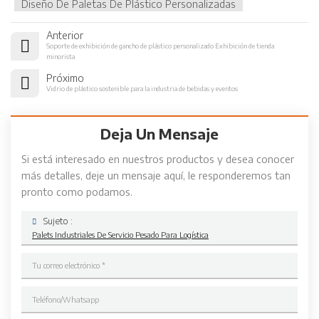
Diseño De Paletas De Plástico Personalizadas
Anterior
Soporte de exhibición de gancho de plástico personalizado Exhibición de tienda
minorista
Próximo
Vidrio de plástico sostenible para la industria de bebidas y eventos
Deja Un Mensaje
Si está interesado en nuestros productos y desea conocer
más detalles, deje un mensaje aquí, le responderemos tan
pronto como podamos.
Sujeto :
Palets Industriales De Servicio Pesado Para Logística