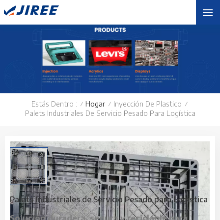
Estás Dentro :
Hogar
Inyección De Plastico
/
/
/
Palets Industriales De Servicio Pesado Para Logística
Palets Industriales de Servicio Pesado para Logística
Solución duradera, segura y reciclable para