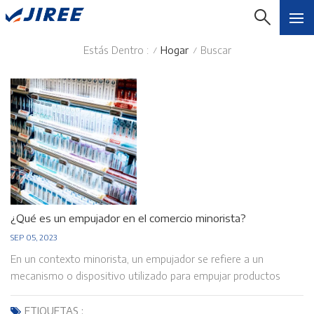
Estás Dentro :
Hogar
Buscar
/
/
¿Qué es un empujador en el comercio minorista?
SEP 05, 2023
En un contexto minorista, un empujador se refiere a un
mecanismo o dispositivo utilizado para empujar productos
hacia adelante en un estante o estante de exhibición a medida
que los clientes compran o retiran los artículos. Los
ETIQUETAS :