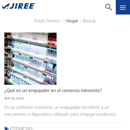
Estás Dentro :
Hogar
Buscar
/
/
¿Qué es un empujador en el comercio minorista?
SEP 05, 2023
En un contexto minorista, un empujador se refiere a un
mecanismo o dispositivo utilizado para empujar productos
hacia adelante en un estante o estante de exhibición a medida
que los clientes compran o retiran los artículos. Los
ETIQUETAS :