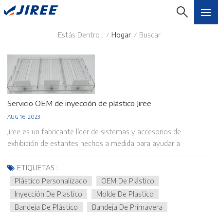
Estás Dentro :
Hogar
Buscar
/
/
Servicio OEM de inyección de plástico Jiree
AUG 16, 2023
Jiree es un fabricante líder de sistemas y accesorios de
exhibición de estantes hechos a medida para ayudar a
maximizar el impacto visual de sus productos minoristas. Nos
hemos desarrollado a través de años de experiencia para
ETIQUETAS :
garantizar una presentación atractiva del producto y los
Plástico Personalizado
OEM De Plástico
expositores se pueden adaptar para adaptarse a muchos tipos
Inyección De Plastico
Molde De Plastico
diferentes de estantes y formatos de embalaje. Nos
Bandeja De Plástico
Bandeja De Primavera
enorgullecemos de ofrecer productos de calidad y entrega