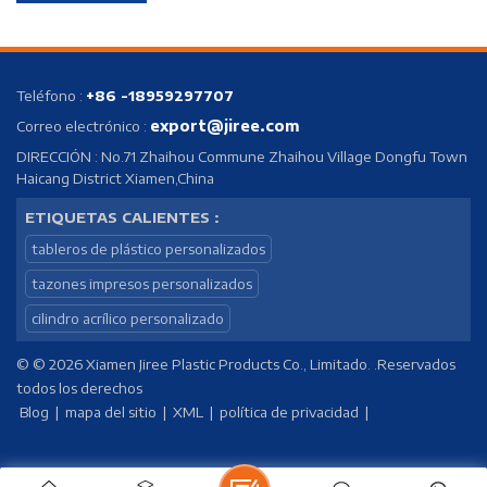
equipo de ventas para comenzar el proceso!
Teléfono :
+86 -18959297707
export@jiree.com
Correo electrónico :
DIRECCIÓN : No.71 Zhaihou Commune Zhaihou Village Dongfu Town
Haicang District Xiamen,China
ETIQUETAS CALIENTES :
tableros de plástico personalizados
tazones impresos personalizados
cilindro acrílico personalizado
© © 2026 Xiamen Jiree Plastic Products Co., Limitado. .Reservados
todos los derechos
Blog
|
mapa del sitio
|
XML
|
política de privacidad
|